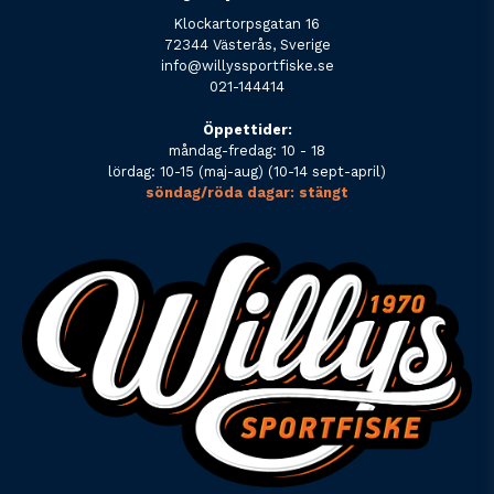
Klockartorpsgatan 16
72344 Västerås, Sverige
info@willyssportfiske.se
021-144414
Öppettider:
måndag-fredag: 10 - 18
lördag: 10-15 (maj-aug) (10-14 sept-april)
söndag/röda dagar: stängt